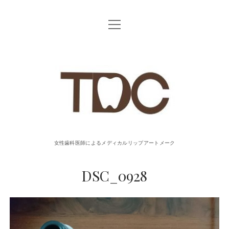
o
p
e
n
T
m
e
n
u
D
C
リ
女性歯科医師によるメディカルリップアートメーク
ッ
DSC_0928
プ
ア