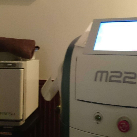
メ
ー
ク