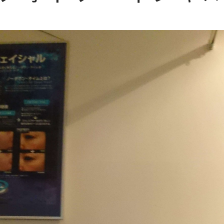
ッ
プ
ア
ー
ト