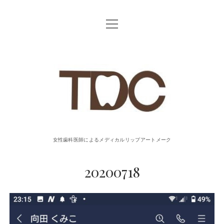
o
p
e
n
T
m
e
n
u
D
C
リ
女性歯科医師によるメディカルリップアートメーク
ッ
20200718
プ
ア