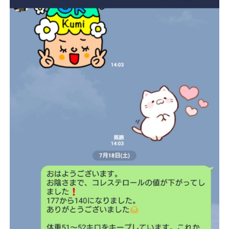
ー
ト
メ
ー
ク