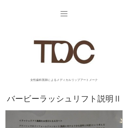
o
p
e
n
T
m
e
n
u
D
C
リ
女性歯科医師によるメディカルリップアートメーク
ッ
バービーラッシュリフト説明Ⅱ
プ
ア