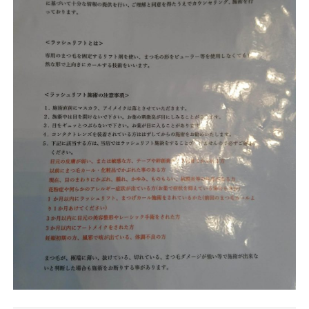
ー
ト
メ
ー
ク